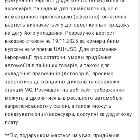
урахування вартості додаткового обладнання та
аксесуарів, та надана для ознайомлення, не є
комерційною пропозицією (офертою), остаточна
вартість визначається у договорі купівлі-продажу
на дату його укладання. Розрахунок вартості
вказано станом на 19.11.2025​ за комерційним
курсом на winner.ua UAH/USD. Для отримання
інформації про остаточні умови придбання
автомобілів та інших товарів, а також для
укладення правочинів (договорів) просимо
звертатись до офіційних дилерів та сервісних
станцій MG. Розміщені на веб-сайті зображення
можуть відрізнятися від реального автомобіля,
запропонованого у салоні, а також можуть
показувати опції/аксесуари, доступні за додаткову
плату.
**Під подарунком мається на увазі придбання