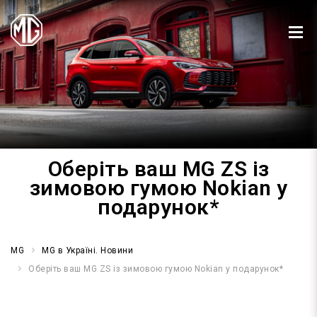
Оберіть ваш MG ZS із
зимовою гумою Nokian у
подарунок*
MG
MG в Україні. Новини
Оберіть ваш MG ZS із зимовою гумою Nokian у подарунок*