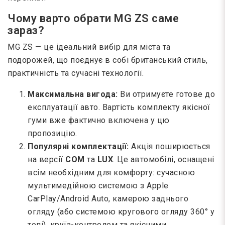
Чому варто обрати MG ZS саме
зараз?
MG ZS — це ідеальний вибір для міста та
подорожей, що поєднує в собі британський стиль,
практичність та сучасні технології.
Максимальна вигода:
Ви отримуєте готове до
експлуатації авто. Вартість комплекту якісної
гуми вже фактично включена у цю
пропозицію.
Популярні комплектації:
Акція поширюється
на версії
COM
та
LUX
. Це автомобілі, оснащені
всім необхідним для комфорту: сучасною
мультимедійною системою з Apple
CarPlay/Android Auto, камерою заднього
огляду (або системою кругового огляду 360° у
топі), круїз-контролем та якісними