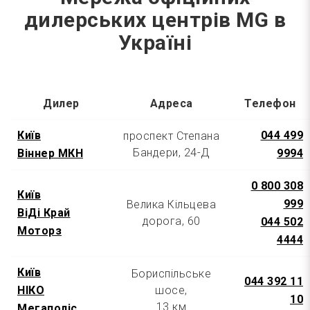
дилерських центрів MG в
Україні
Дилер
Адреса
Телефон
Київ
044 499
проспект Степана
Бандери, 24-Д
Віннер МКН
9994
0 800 308
Київ
999
Велика Кільцева
ВіДі Край
дорога, 60
044 502
Моторз
4444
Київ
Бориспільське
044 392 11
НІКО
шосе,
10
13 км
Мегаполіс