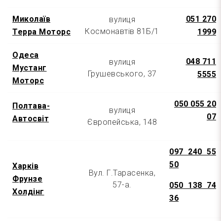
Миколаїв
051 270
вулиця
Космонавтів 81Б/1
Терра Моторс
1999
Одеса
048 711
вулиця
Мустанг
Грушевського, 37
5555
Моторс
050 055 20
Полтава-
вулиця
07
Автосвіт
Європейська, 148
097 240 55
50
Харків
Вул. Г.Тарасенка,
Фрунзе
57-а.
050 138 74
Холдінг
36