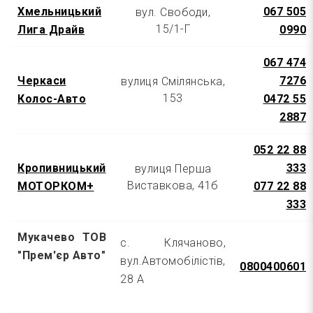
Хмельницький
067 505
вул. Свободи,
15/1-Г
Лига Драйв
0990
067 474
Черкаси
7276
вулиця Смілянська,
153
Колос-Авто
0472 55
2887
052 22 88
Кропивницький
333
вулиця Перша
Виставкова, 41б
МОТОРКОМ+
077 22 88
333
Мукачево ТОВ
с. Клячаново,
"Прем'єр Авто"
вул.Автомобілістів,
0800400601
28 А