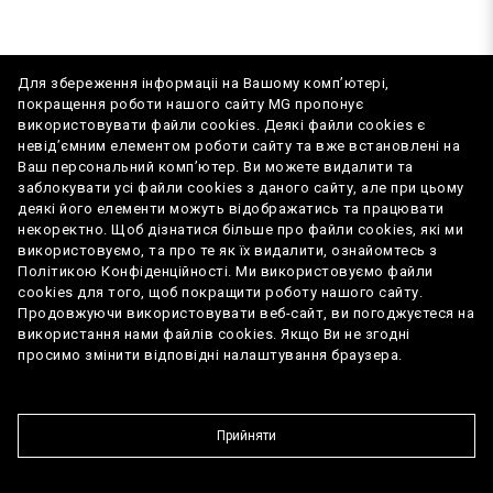
Для збереження інформаціі на Вашому комп’ютері,
Імпортер:
ТОВ "Віннер Імпортс Україна, ЛТД"
покращення роботи нашого сайту MG пропонує
використовувати файли cookies. Деякі файли cookies є
вул. Дачна 5А, с.Капітанівка, Бучанський р-н
невід’ємним елементом роботи сайту та вже встановлені на
Ваш персональний комп’ютер. Ви можете видалити та
MG Assistance/Гаряча лінія
0800508898
заблокувати усі файли cookies з даного сайту, але при цьому
деякі його елементи можуть відображатись та працювати
некоректно. Щоб дізнатися більше про файли cookies, які ми
використовуємо, та про те як їх видалити, ознайомтесь з
Політикою Конфіденційності. Ми використовуємо файли
cookies для того, щоб покращити роботу нашого сайту.
Продовжуючи використовувати веб-сайт, ви погоджуєтеся на
використання нами файлів cookies. Якщо Ви не згодні
Довідник офіційних витрат палива та
просимо змінити відповідні налаштування браузера.
викидів СО2
Карта сайту
Персональні дані
Новини та події
Прийняти
Курс валют на 6.08.26: USD/UAH 45.05
Copyright © 2022 MG
Архів валют