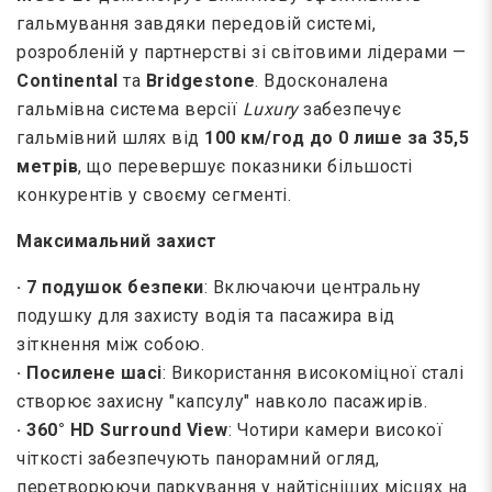
гальмування завдяки передовій системі,
розробленій у партнерстві зі світовими лідерами —
Continental
та
Bridgestone
. Вдосконалена
гальмівна система версії
Luxury
забезпечує
гальмівний шлях від
100 км/год до 0 лише за 35,5
метрів
, що перевершує показники більшості
конкурентів у своєму сегменті.
Максимальний захист
· 7 подушок безпеки
: Включаючи центральну
подушку для захисту водія та пасажира від
зіткнення між собою.
· Посилене шасі
: Використання високоміцної сталі
створює захисну "капсулу" навколо пасажирів.
· 360° HD Surround View
: Чотири камери високої
чіткості забезпечують панорамний огляд,
перетворюючи паркування у найтісніших місцях на