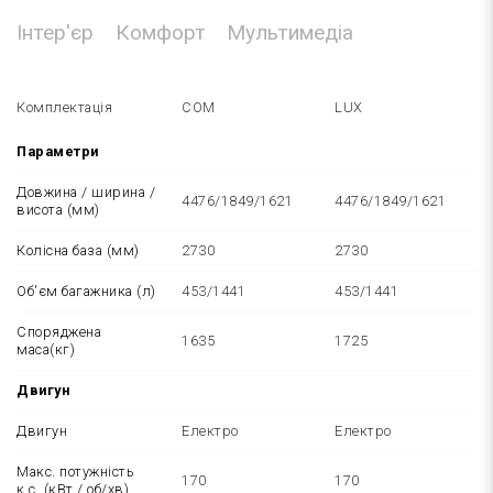
Інтер'єр
Комфорт
Мультимедіа
Комплектація
COM
LUX
Параметри
Довжина / ширина /
4476/1849/1621
4476/1849/1621
висота (мм)
Колісна база (мм)
2730
2730
Об'єм багажника (л)
453/1441
453/1441
Споряджена
1635
1725
маса(кг)
Двигун
Двигун
Електро
Електро
Макс. потужність
170
170
к.с. (кВт / об/хв)