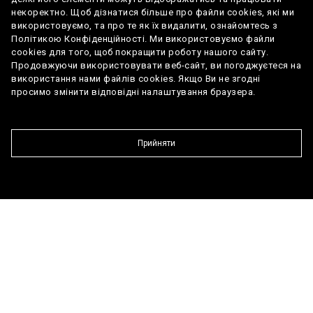
некоректно. Щоб дізнатися більше про файли cookies, які ми
Дискові
Дискові
Гальма
використовуємо, та про те як їх видалити, ознайомтесь з
вентильовані
вентильовані
Політикою Конфіденційності. Ми використовуємо файли
cookies для того, щоб покращити роботу нашого сайту.
17-дюймові
18-дюймові
легкосплавні
легкосплавні
Продовжуючи використовувати веб-сайт, ви погоджуєтеся на
Колісні диски
диски з
диски з
використання нами файлів cookies. Якщо Ви не згодні
аеродинамічними
аеродинамічними
просимо змінити відповідні налаштування браузера.
ковпаками
ковпаками
Шини
215/60 R17
225/55 R18
Прийняти
Набір для ремонту
+
+
шин
Комплектація
Комплектація
Комплектація
Комплектація
Комплектація
COM
COM
COM
COM
COM
LUX
LUX
LUX
LUX
LUX
Довідник офіційних витрат палива та
Сигналізація
Задня щітка склоочисника
Дизайн
Електропривід дверей багажника без
Bluetooth
+
+
+
+
+
+
-
+
викидів СО2
використання рук
Функція E-CALL
Особливості ліхтарів
Сидіння тканина
DAB (цифрове радіо)
+
+
+
+
-
+
Карта сайту
Персональні дані
Цифрова панель приладів
+
+
Кріплення дитячого
Світлодіодні фари
Сидіння шкіра
USB порти
-
+
3
+
+
3
Новини та події
+
+
крісла ISOFIX
Круїз контроль
+
+
Світлодіодні фари з регулюванням рівня
Задні підголовники
MP3
3
+
+
3
+
+