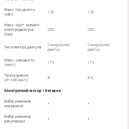
Макс. потужність
125
125
(кВт)
Макс. крут. момент
електродвигуна
250
250
(Нм)
Синхронний
Синхронний
Тип електро двигуна
двигун
двигун
Макс. швидкість
170
170
(км/г)
Прискорення
8
8.6
(0~100 км/г)
Електричний мотор і батарея
Вибір режимів
+
+
керування
Вибір режимів
+
+
рекуперації