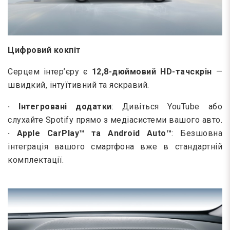
Цифровий кокпіт
Серцем інтер’єру є
12,8-дюймовий HD-тачскрін
—
швидкий, інтуїтивний та яскравий.
· Інтегровані додатки
: Дивіться YouTube або
слухайте Spotify прямо з медіасистеми вашого авто.
· Apple CarPlay™ та Android Auto™
: Безшовна
інтеграція вашого смартфона вже в стандартній
комплектації.