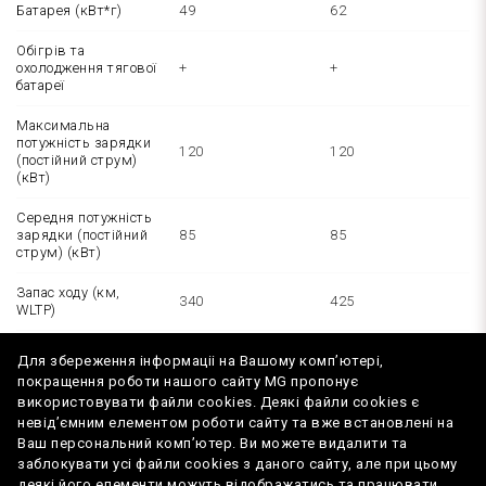
Батарея (кВт*г)
49
62
Обігрів та
охолодження тягової
+
+
батареї
Максимальна
потужність зарядки
120
120
(постійний струм)
(кВт)
Середня потужність
зарядки (постійний
85
85
струм) (кВт)
Запас ходу (км,
340
425
WLTP)
Ходова частина
Для збереження інформаціі на Вашому комп’ютері,
покращення роботи нашого сайту MG пропонує
Тип приводу
Задній
Задній
використовувати файли cookies. Деякі файли cookies є
невід’ємним елементом роботи сайту та вже встановлені на
Передня підвіска
Макферсон
Макферсон
Ваш персональний комп’ютер. Ви можете видалити та
заблокувати усі файли cookies з даного сайту, але при цьому
Задня підвіска
Багатоважільна
Багатоважільна
деякі його елементи можуть відображатись та працювати