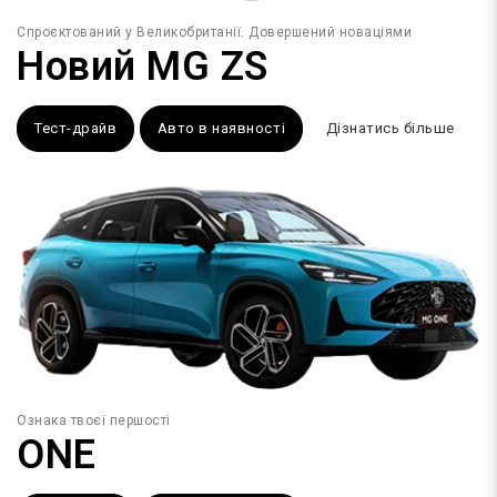
Спроєктований у Великобританії. Довершений новаціями
Новий MG ZS
Тест-драйв
Авто в наявності
Дізнатись більше
Ознака твоєї першості
ONE