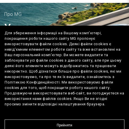
Про MG
У нас яскраве
Для збереження інформаціі на Вашому комп’ютері,
майбутнє попереду
покращення роботи нашого сайту MG пропонує
використовувати файли cookies. Деякі файли cookies є
невід’ємним елементом роботи сайту та вже встановлені на
Ваш персональний комп’ютер. Ви можете видалити та
заблокувати усі файли cookies з даного сайту, але при цьому
деякі його елементи можуть відображатись та працювати
некоректно. Щоб дізнатися більше про файли cookies, які ми
Дізнатись більше
використовуємо, та про те як їх видалити, ознайомтесь з
Політикою Конфіденційності. Ми використовуємо файли
cookies для того, щоб покращити роботу нашого сайту.
Продовжуючи використовувати веб-сайт, ви погоджуєтеся на
використання нами файлів cookies. Якщо Ви не згодні
Довідник офіційних витрат палива та
просимо змінити відповідні налаштування браузера.
викидів СО2
Карта сайту
Персональні дані
Новини та події
Прийняти
Курс валют на 8.08.26: USD/UAH 45.05